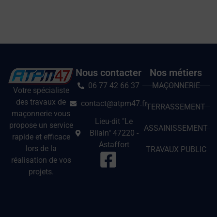
Nous contacter
Nos métiers
06 77 42 66 37
MAÇONNERIE
Votre spécialiste
des travaux de
contact@atpm47.fr
TERRASSEMENT
maçonnerie vous
Lieu-dit "Le
propose un service
ASSAINISSEMENT
Bilain" 47220 -
rapide et efficace
Astaffort
lors de la
TRAVAUX PUBLIC
réalisation de vos
projets.